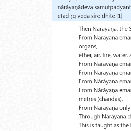
nārāyaṇādeva samutpadyante |
etad ṛg veda śiro'dhite |1|
Then Nārāyaṇa, the S
From Nārāyaṇa emana
organs,
ether, air, fire, water
From Nārāyaṇa eman
From Nārāyaṇa eman
From Nārāyaṇa emana
From Nārāyaṇa emana
metres (chandas).
From Nārāyaṇa only
Through Nārāyaṇa do
This is taught as the