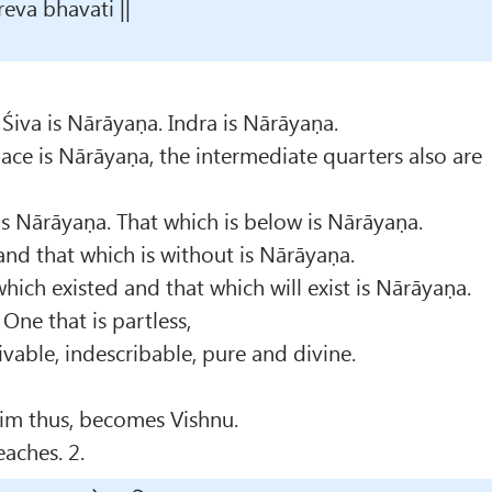
reva bhavati ||
Śiva is Nārāyaṇa. Indra is Nārāyaṇa.
ace is Nārāyaṇa, the intermediate quarters also are
is Nārāyaṇa. That which is below is Nārāyaṇa.
and that which is without is Nārāyaṇa.
hich existed and that which will exist is Nārāyaṇa.
One that is partless,
vable, indescribable, pure and divine.
m thus, becomes Vishnu.
eaches. 2.