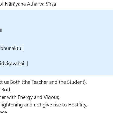
f Nārāyaṇa Atharva Śīrṣa
 ॥
 bhunaktu |
dviṣāvahai ||
 us Both (the Teacher and the Student),
 Both,
r with Energy and Vigour,
ightening and not give rise to Hostility,
ace.