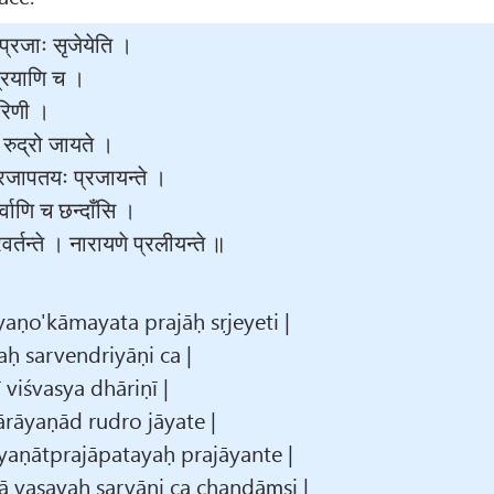
्रजाः सृजेयेति ।
्रियाणि च ।
ारिणी ।
 रुद्रो जायते ।
्रजापतयः प्रजायन्ते ।
र्वाणि च छन्दाँसि ।
वर्तन्ते । नारायणे प्रलीयन्ते ॥
aṇo'kāmayata prajāḥ sṛjeyeti |
ḥ sarvendriyāṇi ca |
viśvasya dhāriṇī |
rāyaṇād rudro jāyate |
yaṇātprajāpatayaḥ prajāyante |
 vasavaḥ sarvāṇi ca chandāɱsi |