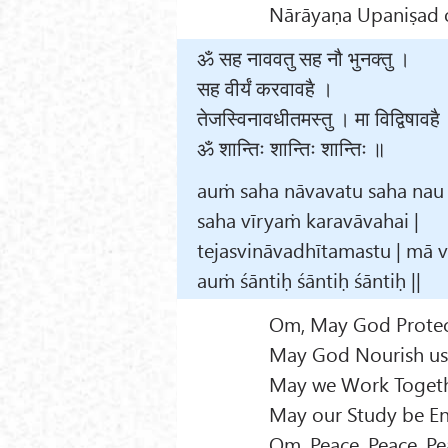
Nārāyaṇa Upaniṣad o
ॐ सह नाववतु सह नौ भुनक्तु ।
सह वीर्यं करवावहै ।
तेजस्विनावधीतमस्तु । मा विद्विषावहै
ॐ शान्तिः शान्तिः शान्तिः ॥
auṁ saha nāvavatu saha nau
saha vīryaṁ karavāvahai |
tejasvināvadhītamastu | mā vi
auṁ śāntiḥ śāntiḥ śāntiḥ ||
Om, May God Protect
May God Nourish us
May we Work Togethe
May our Study be Enl
Om, Peace, Peace, Pe