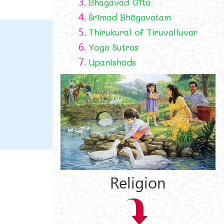
3.
Bhagavad Gīta
4.
Śrīmad Bhāgavatam
5.
Thirukural of Tiruvalluvar
6.
Yoga Sutras
7.
Upanishads
Religion