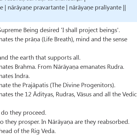
 nārāyaṇe pravartante | nārāyaṇe pralīyante ||
upreme Being desired 'I shall project beings'.
tes the prāṇa (Life Breath), mind and the sense
, and the earth that supports all.
ates Brahma. From Nārāyaṇa emanates Rudra.
ates Indra.
te the Prajāpatis (The Divine Progenitors).
tes the 12 Ādityas, Rudras, Vāsus and all the Vedic
 do they proceed.
 they prosper. In Nārāyaṇa are they reabsorbed.
 head of the Rig Veda.