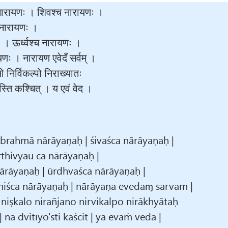
नारायणः । शिवश्च नारायणः ।
 नारायणः ।
। ऊर्ध्वश्च नारायणः ।
णः । नारायण एवेदँ सर्वम् ।
ो निर्विकल्पो निराख्यातः
स्ति कश्चित् । य एवं वेद ।
 brahmā nārāyaṇaḥ | śivaśca nārāyaṇaḥ |
thivyau ca nārāyaṇaḥ |
nārāyaṇaḥ | ūrdhvaśca nārāyaṇaḥ |
hiśca nārāyaṇaḥ | nārāyaṇa evedaɱ sarvam |
iṣkalo nirañjano nirvikalpo nirākhyātaḥ
a dvitīyo'sti kaścit | ya evaṁ veda |