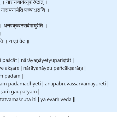
् । नारायणायेत्युपरिष्टात् ।
। नारायणायेति पञ्चाक्षराणि ।
 । अनपब्रुवस्सर्वमायुरेति ।
 ।
इति । य एवं वेद ॥
 paścāt | nārāyaṇāyetyupariṣṭāt |
e akṣare | nārāyaṇāyeti pañcākṣarāṇi |
aṁ padam |
raṁ padamadhyeti | anapabruvassarvamāyureti |
oṣaṁ gaupatyam |
atvamaśnuta iti | ya evaṁ veda ||