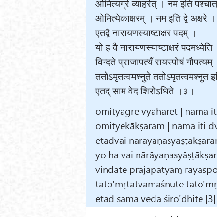
ओमित्यग्रे व्याहरेत् । नम इति पश्चात
ओमित्येकाक्षरम् । नम इति द्वे अक्षरे 
एतद्वै नारायणस्याष्टाक्षरं पदम् ।
यो ह वै नारायणस्याष्टाक्षरं पदमध्येति
विन्दते प्राजापत्यँ रायस्पोषं गौपत्यम्
ततोऽमृतत्वमश्नुते ततोऽमृतत्वमश्नुत 
एतद् साम वेद शिरोऽधिते ।३।
omityagre vyāharet | nama iti
omityekākṣaram | nama iti dv
etadvai nārāyaṇasyāṣṭākṣar
yo ha vai nārāyaṇasyāṣṭākṣa
vindate prājāpatyaɱ rāyasp
tato'mṛtatvamaśnute tato'mṛt
etad sāma veda śiro'dhite |3|