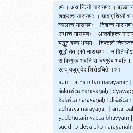
ॐ । अथ नित्यो नारायणः । ब्रह्मा 
शक्रश्च नारायणः । द्यावापृथिव्यौ च
कालश्च नारायणः । दिशश्च नारायणः 
अधश्च नारायणः । अन्तर्बहिश्च नाराय
यद्भूतं यच्च भव्यम् । निष्कलो निरञ्जन
शुद्धो देव एको नारायणः । न द्वितीयोऽ
स विष्णुरेव भवति स विष्णुरेव भवति ॥
एतद् यजुर् वेद शिरोऽधिते ।२।
auṁ | atha nityo nārāyaṇaḥ |
śakraśca nārāyaṇaḥ | dyāvāpṛ
kālaśca nārāyaṇaḥ | diśaśca 
adhaśca nārāyaṇaḥ | antarba
yadbhūtaṁ yacca bhavyam | n
śuddho deva eko nārāyaṇaḥ | n