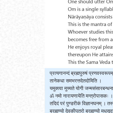
One should utter Om
Om is a single syllab
Nārāyaṇāya consists o
This is the mantra of
Whoever studies this
becomes free from all
He enjoys royal plea
thereupon He attains 
This the Sama Veda t
प्रत्यगानन्दं ब्रह्मपुरुषं प्रणवस्
तानेकधा समभरत्तदेतदोमिति ।
यमुक्त्वा मुच्यते योगी जन्मसंसारबन्धन
ॐ नमो नारायणायेति मन्त्रोपासकः । 
तदिदं परं पुण्डरीकं विज्ञानघनम् । तस्
ब्रह्मण्यो देवकीपुत्रो ब्रह्मण्यो मधुसू