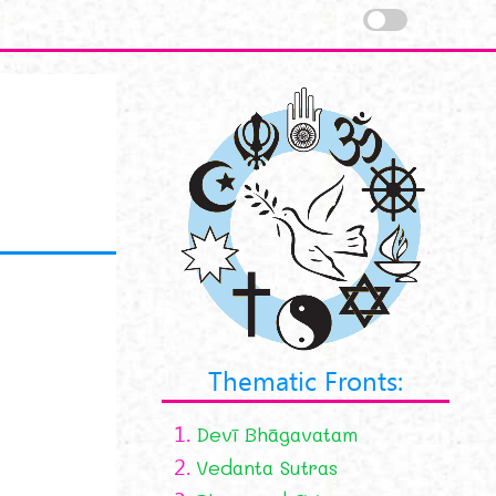
Thematic Fronts:
1.
Devī Bhāgavatam
2.
Vedanta Sutras