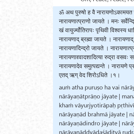
ॐ अथ पुरुषो ह वै नारायणोऽकामयत प
नारायणात्प्राणो जायते । मनः सर्वेन्द
खं वायुर्ज्योतिरापः पृथिवी विश्वस्य ध
नारायणाद् ब्रह्मा जायते । नारायणाद्
नारायणादिन्द्रो जायते । नारायणात्प
नारायणाद्द्वादशादित्या रुद्रा वसवः स
नारायणादेव समुत्पद्यन्ते । नारायणे प्र
एतद् ऋग् वेद शिरोऽधिते ।१।
auṁ atha puruṣo ha vai nārāy
nārāyaṇātprāṇo jāyate | mana
khaṁ vāyurjyotirāpaḥ pṛthivī 
nārāyaṇād brahmā jāyate | nā
nārāyaṇādindro jāyate | nārā
nārāyaṇāddvādaśādityā rudrā