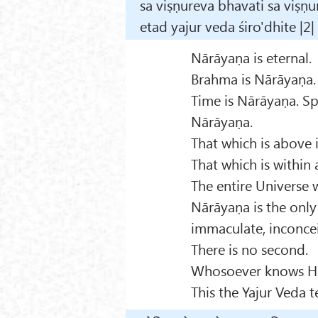
sa viṣṇureva bhavati sa viṣṇu
etad yajur veda śiro'dhite |2|
Nārāyaṇa is eternal.
Brahma is Nārāyaṇa. 
Time is Nārāyaṇa. Sp
Nārāyaṇa.
That which is above 
That which is within 
The entire Universe w
Nārāyaṇa is the only 
immaculate, inconcei
There is no second.
Whosoever knows Hi
This the Yajur Veda t